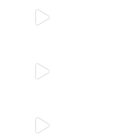
zomerse sfeer is nog lang
...
Ben jij vandaag aan
...
Jul 20
Jul 20
Een vleugje Spanje op ons
🚨💥 MORGEN BIJ ZOMERBAR
terras, dankzij
...
JAKK! 💥🚨
Jul 19
Ben jij
...
Jul 18
Achter elk verfrissend
🎶 LIVE MUZIEK OP DE JAKK-
drankje bij Zomerbar JAKK
...
STAGE! 🎶
Jul 17
Zet het
...
Jul 16