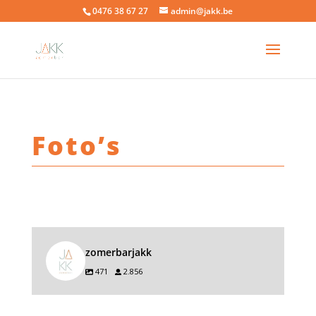
0476 38 67 27
admin@jakk.be
Foto’s
zomerbarjakk
471
2.856