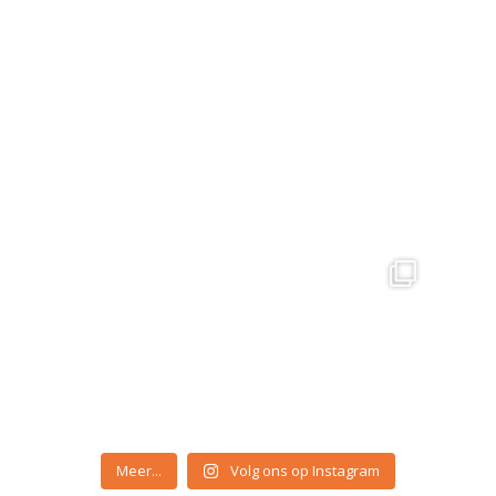
Zin in een leuke week? Kom
🎨 Vandaag wordt onze
dan zeker langs bij
...
zomerbar even een
creatief
...
Jul 15
Jul 12
De weersverwachting voor
Zin in een verfrissend én
de komende dagen? 100%
...
gratis aperitiefje
...
Jul 11
Jul 8
Meer...
Volg ons op Instagram