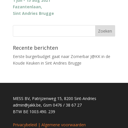
1 juli - 15 aug 2021
Fazantenlaan,
Sint Andries Brugge
Recente berichten
Eerste burgerbudget gaat naar Zomerbar J@KK in de
Koude Keuken in Sint Andries Brugge
MESS BV, Patrijzenweg 15, 8200 Sint-Andries
admin@jakk.be
, Gsm 0476 / 38 67 27
BTW BE 1003.490. 239
Privacybeleid | Algemene voorwaarden