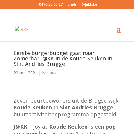
0476 38 67 27
admin@jakk.be
Eerste burgerbudget gaat naar
Zomerbar J@KK in de Koude Keuken in
Sint Andries Brugge
20 mei 2021
|
Nieuws
Zeven buurtbewoners uit de Brugse wijk
Koude Keuken
in
Sint Andries
Brugge
buurtactiviteitenprogramma opgesteld.
J@KK
– Joy at
Koude Keuken
is een
pop-
up zomerbar
, open van 1 juli tot 15