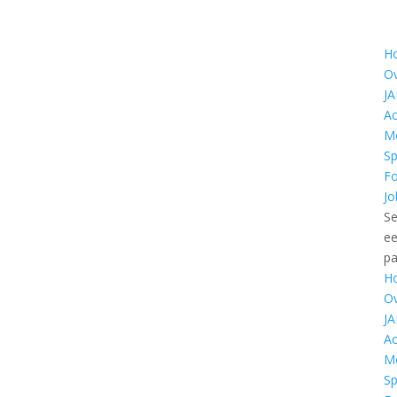
H
O
J
Ac
M
S
Fo
Jo
Se
e
pa
H
O
J
Ac
M
S